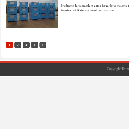
Producem la comanda o gama larga de containere met
Acestea pot fi zincate termic sau vopsite.
1
2
3
4
>
Copyright Tehno