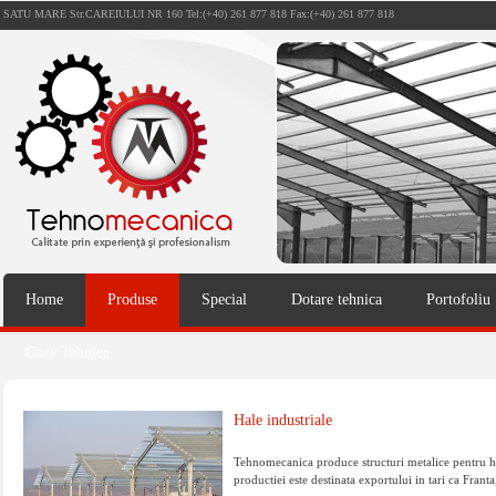
SATU MARE Str.CAREIULUI NR 160 Tel:(+40) 261 877 818 Fax:(+40) 261 877 818
Home
Produse
Special
Dotare tehnica
Portofoliu
Gaze Tehnice
Hale industriale
Tehnomecanica produce structuri metalice pentru hale
productiei este destinata exportului in tari ca Franta